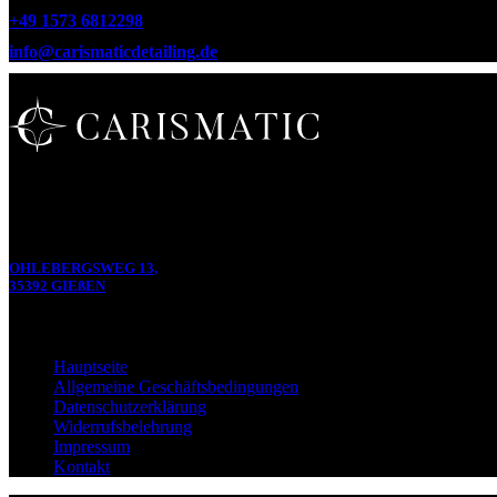
+49 1573 6812298
info@carismaticdetailing.de
Wir bieten umfassende Dienstleistungen, von der akribischen Detailpfl
die höchsten Standards zu erreichen und Ihre Erwartungen zu übertref
Unsere Adresse
OHLEBERGSWEG 13,
35392 GIEßEN
Navigation
Hauptseite
Allgemeine Geschäftsbedingungen
Datenschutzerklärung
Widerrufsbelehrung
Impressum
Kontakt